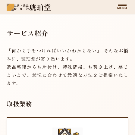
琥珀堂
生前・遺品
MENU
整理社
サービス案内
サービス紹介
琥珀堂について
「何から手をつければいいかわからない」 そんなお悩
料金案内
みに、琥珀堂が寄り添います。
遺品整理からお片付け、特殊清掃、お焚き上げ、墓じ
まいまで、状況に合わせて最適な方法をご提案いたし
お知らせ
ます。
お問い合わせ
取扱業務